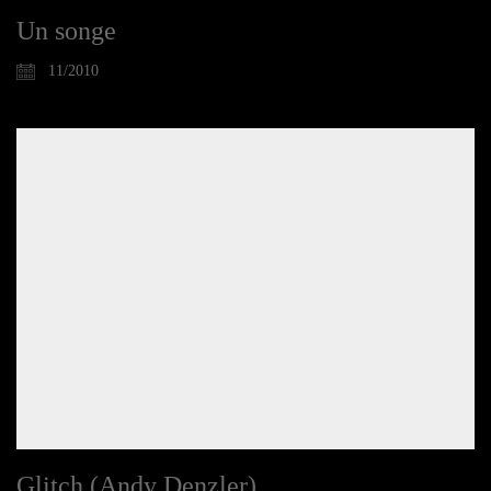
Un songe
11/2010
Glitch (Andy Denzler)