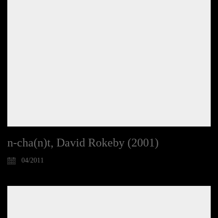
n-cha(n)t, David Rokeby (2001)
04/2011