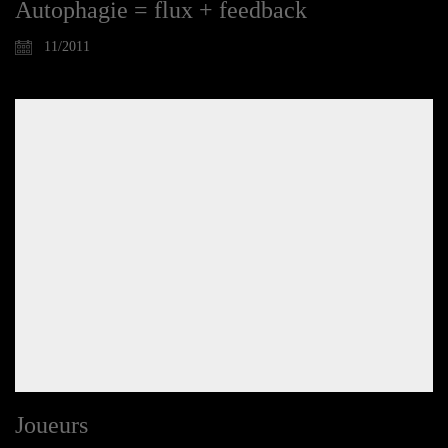
Autophagie = flux + feedback
11/2011
Joueurs