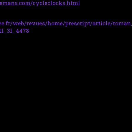
oremans.com/cycleclocks.html
ee.fr/web/revues/home/prescript/article/roman
11_31_4478