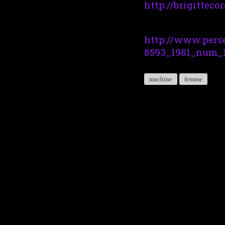
http://brigittec
http://www.pers
8593_1981_num_
machine
femme