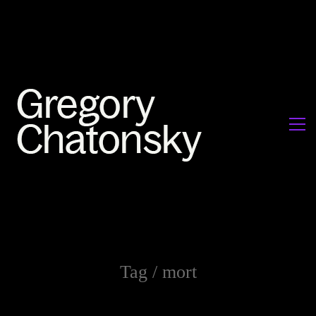
Tag /
mort