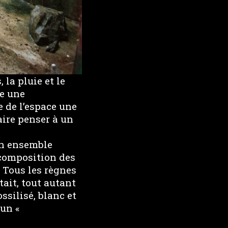
 la pluie et le
me une
e de l’espace une
aire penser à un
un ensemble
 composition des
 Tous les règnes
tait, tout autant
ssilisé, blanc et
’un «