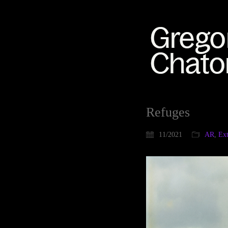
Refuges
11/2021
AR
,
Ext