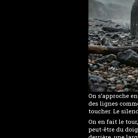
On s’approche enc
des lignes comme 
toucher. Le silen
On en fait le tou
peut-être du doig
derrière, une larg