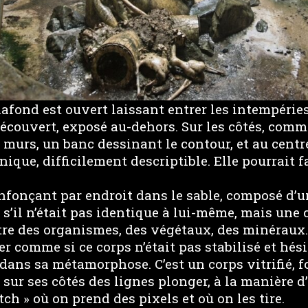
plafond est ouvert laissant entrer les intempéries,
découvert, exposé au-dehors. Sur les côtés, com
murs, un banc dessinant le contour, et au centr
nique, difficilement descriptible. Elle pourrait f
’enfonçant par endroit dans le sable, composé d’
s’il n’était pas identique à lui-même, mais une
tre des organismes, des végétaux, des minéraux.
r comme si ce corps n’était pas stabilisé et hési
, dans sa métamorphose. C’est un corps vitrifié, fo
t sur ses côtés des lignes plonger, à la manière d
ch » où on prend des pixels et où on les tire.