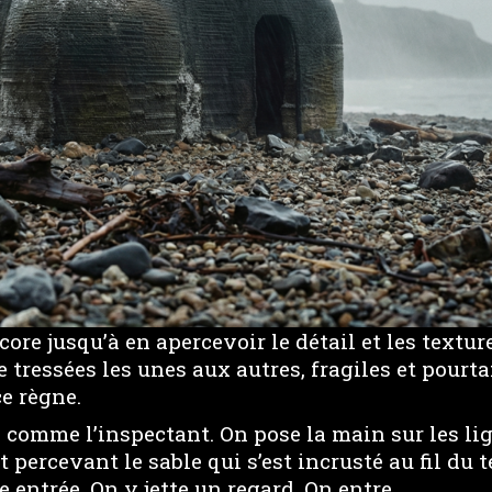
ore jusqu’à en apercevoir le détail et les texture
tressées les unes aux autres, fragiles et pourta
ce règne.
r, comme l’inspectant. On pose la main sur les li
t percevant le sable qui s’est incrusté au fil du t
e entrée. On y jette un regard. On entre.