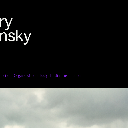
inction
,
Organs without body
,
In situ
,
Installation