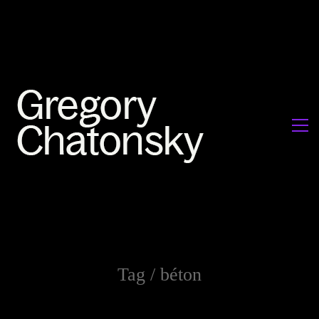
Tag /
béton