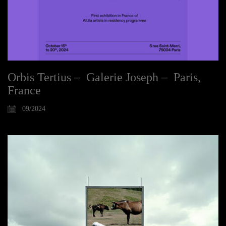
Orbis Tertius – Galerie Joseph – Paris,
France
09/2024