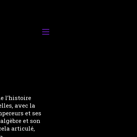
 l’histoire
lles, avec la
mpereurs et ses
 algèbre et son
ela articulé,
»