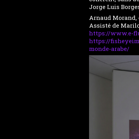
Jorge Luis Borges
Arnaud Morand, c
Assisté de Maril
https://www.e-f
https://fisheyei
monde-arabe/