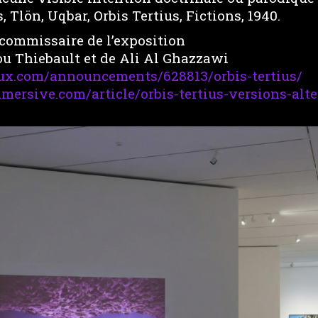
, Tlön, Uqbar, Orbis Tertius, Fictions, 1940.
ommissaire de l’exposition
ou Thiebault et de Ali Al Ghazzawi
lux.com/announcements/628813/orbis-tertius/
mmersive.com/article/orbis-tertius-versions-alt