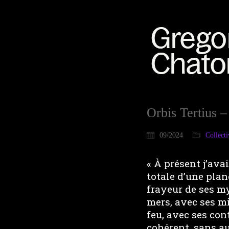
Orbis Tertius 
09/2024
Collecti
« À présent j’av
totale d’une plan
frayeur de ses my
mers, avec ses mi
feu, avec ses con
cohérent, sans a