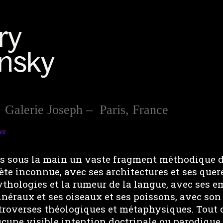
– Galerie Joseph – Paris, France
ve
ais sous la main un vaste fragment méthodique de
ète inconnue, avec ses architectures et ses quere
thologies et la rumeur de la langue, avec ses e
néraux et ses oiseaux et ses poissons, avec son
troverses théologiques et métaphysiques. Tout c
ucune visible intention doctrinale ou parodique 