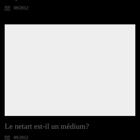
09/2012
Le netart est-il un médium?
09/2012