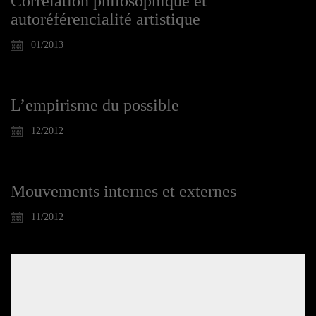
Corrélation philosophique et
autoréférencialité artistique
01/2013
L’empirisme du possible
12/2012
Mouvements internes et externes
11/2012