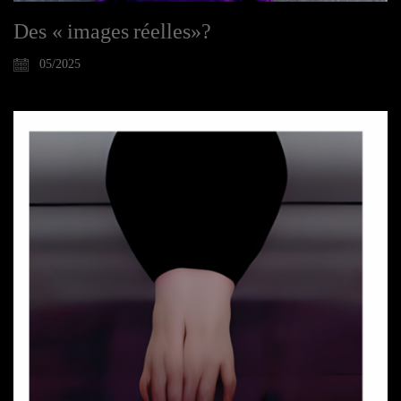
Des « images réelles»?
05/2025