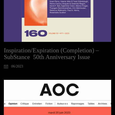
Inspiration/Expiration (Completion) –
SubStance 50th Anniversary Issue
06/2023