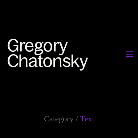
Category /
Text