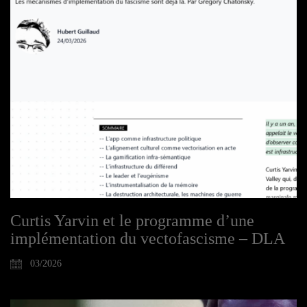
Curtis Yarvin et le programme d’une
implémentation du vectofascisme – DLA
03/2026