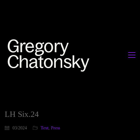
LH Six.24
03/2024
Text
,
Press