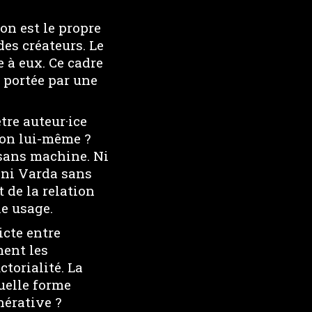
ion est le propre
des créateurs. Le
 à eux. Ce cadre
 portée par une
tre auteur·ice
ion lui-même ?
 sans machine. Ni
 ni Varda sans
t de la relation
le usage.
icte entre
ment les
torialité. La
quelle forme
nérative ?