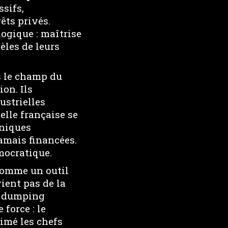
sifs,
êts privés.
ogique : maîtrise
èles de leurs
s le champ du
on. Ils
ustrielles
lle française se
hniques
amais financées.
mocratique.
 comme un outil
ient pas de la
e dumping
force : le
imé les chefs