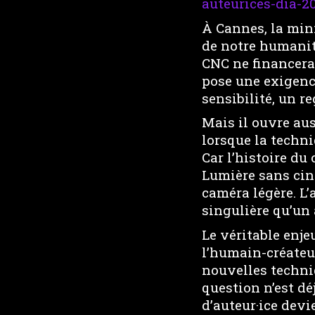
auteurices-dia
À Cannes, la mini
de notre humanité 
CNC ne financera 
pose une exigence
sensibilité, un r
Mais il ouvre aus
lorsque la techn
Car l’histoire du
Lumière sans cin
caméra légère. L’a
singulière qu’un 
Le véritable enje
l’humain-créateu
nouvelles techni
question n’est déj
d’auteur·ice devi