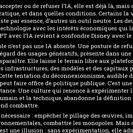
’accepter ou de refuser l’IA, elle est déjà là, mais
pratique, et dans quelles conditions. Certains l
te par essence, d’autres un outil neutre. Les de
echnologie avec les intérêts économiques qui la
T avec l’IA revient à confondre Disney avec le
le n’est pas une IA absente. Une posture de ref
égard des usages génératifs, présente dans une 
sparaître. Elle laisse le terrain libre aux platef
es infrastructures, des modèles et des capitaux 
 Cette tentation du déconnexionnisme, audible d
 peut faire office de politique publique. C’est un
tance. Une culture qui renonce à expérimenter l
humain et la technique, abandonne la définition
end combattre.
 nécessaire : empêcher le pillage des œuvres, i
ronnementales, combattre les monopoles. Mais c
 est une illusion : sans expérimentation, elle a