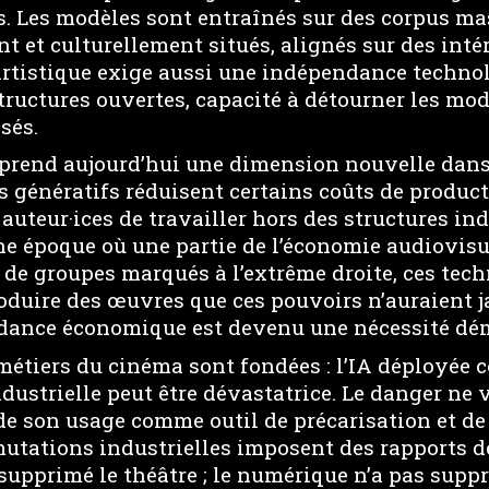
s. Les modèles sont entraînés sur des corpus mas
et culturellement situés, alignés sur des intér
rtistique exige aussi une indépendance technol
structures ouvertes, capacité à détourner les mod
sés.
prend aujourd’hui une dimension nouvelle dan
s génératifs réduisent certains coûts de producti
auteur·ices de travailler hors des structures ind
e époque où une partie de l’économie audiovisue
 de groupes marqués à l’extrême droite, ces tec
oduire des œuvres que ces pouvoirs n’auraient j
dance économique est devenu une nécessité dé
 métiers du cinéma sont fondées : l’IA déployée
dustrielle peut être dévastatrice. Le danger ne v
de son usage comme outil de précarisation et d
 mutations industrielles imposent des rapports de 
supprimé le théâtre ; le numérique n’a pas suppr