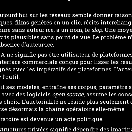
aujourd’hui sur les réseaux semble donner raison
es, films générés en un clic, récits interchange
ine sans auteur·ice, a un nom, le
slop
. Une moye
écits plausibles sans point de vue. Le problème n’
absence d’auteur·ice.
IA ne signifie pas être utilisateur de plateformes
erface commerciale conçue pour lisser les résul
nés avec les impératifs des plateformes. L’auteu
l’outil.
sit ses modèles, entraîne ses corpus, paramètre 
l avec des logiciels
open source
, assume les con
s choix. L’auctorialité ne réside plus seulement
verse désormais la chaîne opératoire elle-même.
ratoire est devenue un acte politique.
tructures privées signifie dépendre des imagina