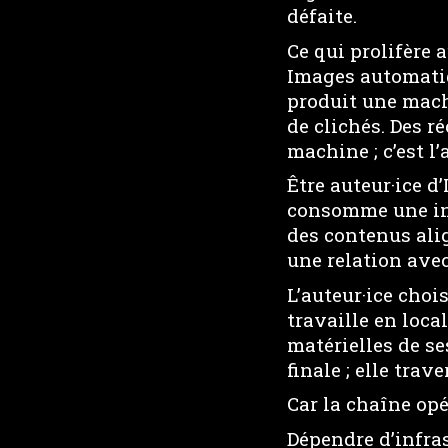
défaite.
Ce qui prolifère 
Images automatiqu
produit une mach
de clichés. Des r
machine ; c’est l’
Être auteur·ice d’
consomme une int
des contenus alig
une relation avec 
L’auteur·ice choi
travaille en loca
matérielles de se
finale ; elle tra
Car la chaîne opé
Dépendre d’infras