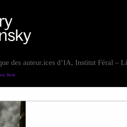
que des auteur.ices d’IA, Institut Féral – L
ext
,
Book