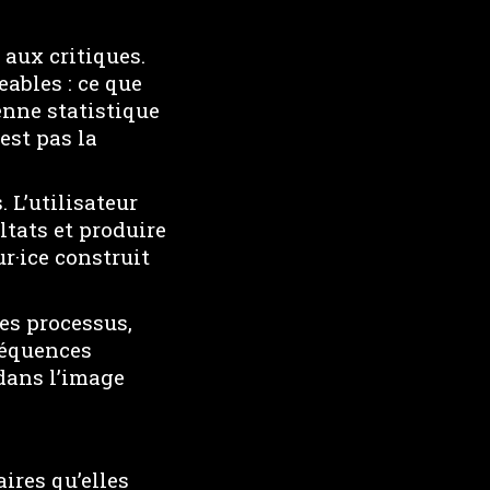
 aux critiques.
ables : ce que
nne statistique
est pas la
. L’utilisateur
tats et produire
r·ice construit
ses processus,
séquences
 dans l’image
ires qu’elles