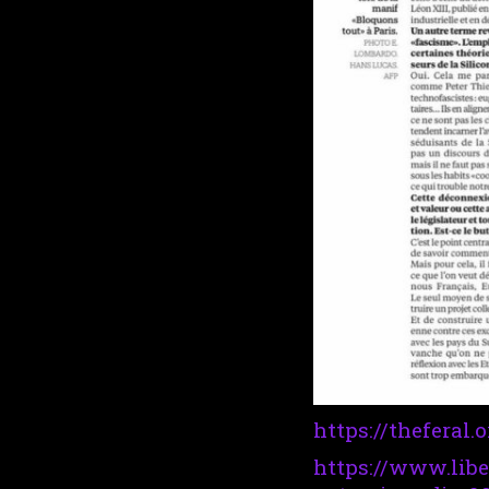
https://theferal.
https://www.libe