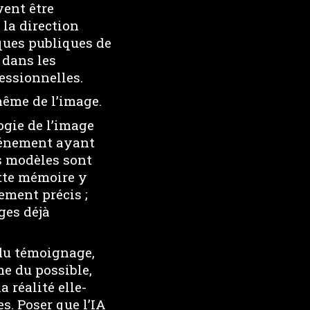
vent être
la direction
ques publiques de
 dans les
essionnelles.
ême de l’image.
ogie de l’image
vénement ayant
s modèles sont
ette mémoire y
ement précis ;
ges déjà
 du témoignage,
me du possible,
 réalité elle-
s. Poser que l’IA