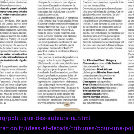
org/politique-des-auteurs-ia.html
ration.fr/idees-et-debats/tribunes/pour-une-pol