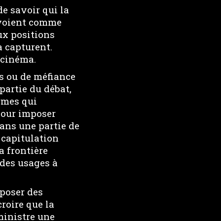
 de savoir qui la
a voient comme
ux positions
 capturent.
 cinéma.
us ou de méfiance
partie du débat,
ormes qui
pour imposer
ans une partie de
e capitulation
a frontière
 des usages à
mposer des
roire que la
dministre une