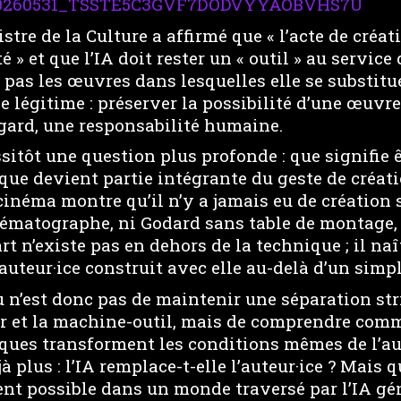
-20260531_TSSTE5C3GVF7DODVYYAOBVHS7U
stre de la Culture a affirmé que « l’acte de créat
» et que l’IA doit rester un « outil » au service 
pas les œuvres dans lesquelles elle se substitue
 légitime : préserver la possibilité d’une œuvre
egard, une responsabilité humaine.
sitôt une question plus profonde : que signifie ê
ique devient partie intégrante du geste de créat
 cinéma montre qu’il n’y a jamais eu de création
ématographe, ni Godard sans table de montage,
rt n’existe pas en dehors de la technique ; il naî
auteur·ice construit avec elle au-delà d’un simp
u n’est donc pas de maintenir une séparation str
r et la machine-outil, mais de comprendre com
ques transforment les conditions mêmes de l’auc
à plus : l’IA remplace-t-elle l’auteur·ice ? Mais 
ent possible dans un monde traversé par l’IA gé