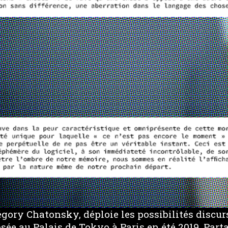
égory Chatonsky, déploie les possibilités discur
sée au Palais de Tokyo à Paris en été 2019. Parta