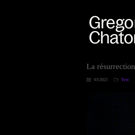
La résurrectio
03/2021
Text