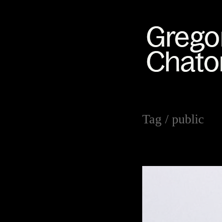
Tag /
public