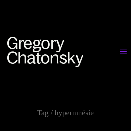
Tag /
hypermnésie