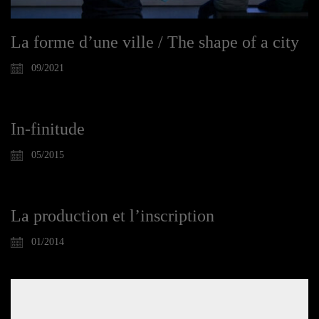
La forme d’une ville / The shape of a city
09/2021
In-finitude
05/2015
La production et l’inscription
01/2014