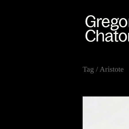
Tag /
Aristote