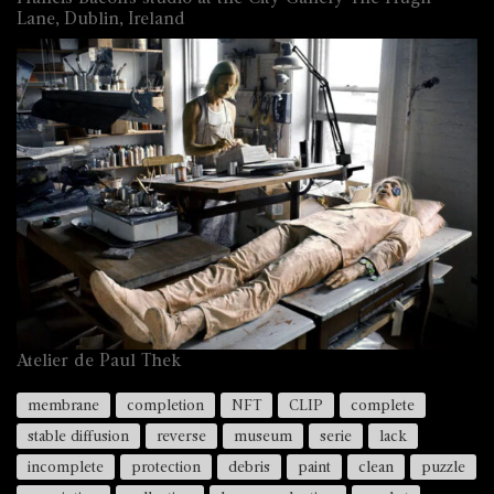
Lane, Dublin, Ireland
Atelier de Paul Thek
membrane
completion
NFT
CLIP
complete
stable diffusion
reverse
museum
serie
lack
incomplete
protection
debris
paint
clean
puzzle