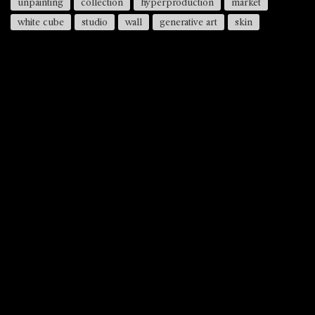
unpainting
collection
hyperproduction
market
white cube
studio
wall
generative art
skin