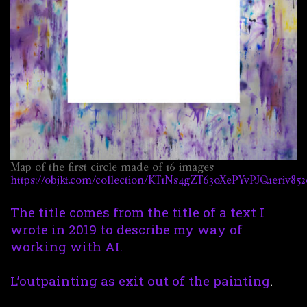
Map of the first circle made of 16 images
https://objkt.com/collection/KT1Ns4gZT63oXePYvPJQ1eriv8
The title comes from the title of a text I
wrote in 2019 to describe my way of
working with AI.
L’outpainting as exit out of the painting
.