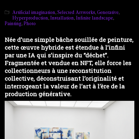
Artificial imagination
,
Selected Artworks
,
Generative
,
Hyperproduction
,
Installation
,
Infinite landscape
,
Painting
,
Photo
Née d’une simple bâche souillée de peinture,
cette œuvre hybride est étendue à l’infini
par une IA qui s’inspire du “déchet”.
Fragmentée et vendue en NFT, elle force les
collectionneurs à une reconstitution
collective, déconstruisant l’originalité et
interrogeant la valeur de l’art à l’ère de la
production générative.