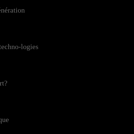
nération
techno-logies
rt?
que