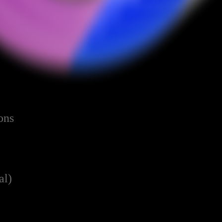
ons
al)