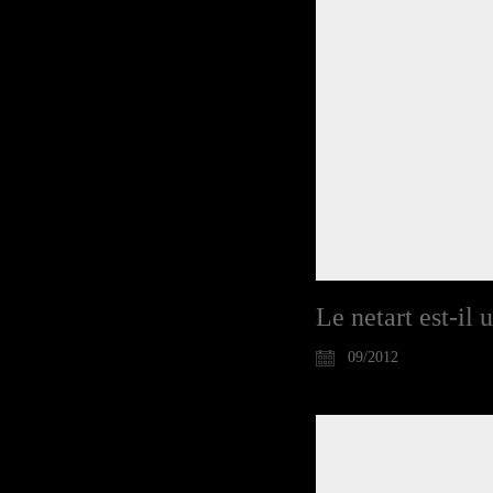
Le netart est-il
09/2012