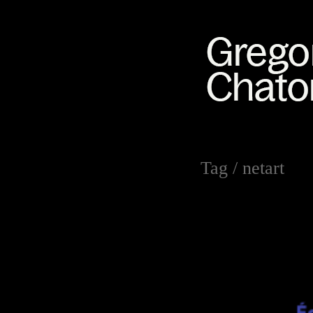
Tag /
netart