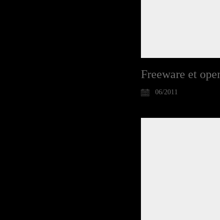
Freeware et open
06/2011