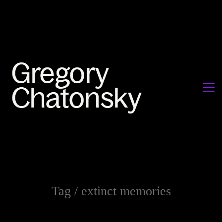
Tag /
extinct memories