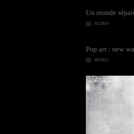
Un monde sépar
02/2014
Pop art : new w
09/2013