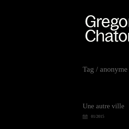
Tag /
anonyme
Une autre ville
01/2015