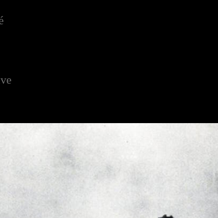
é
ave