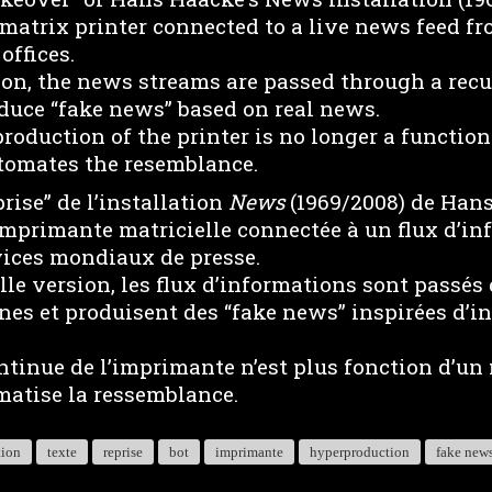
 matrix printer connected to a live news feed f
offices.
ion, the news streams are passed through a recu
uce “fake news” based on real news.
oduction of the printer is no longer a function
tomates the resemblance.
prise” de l’installation
News
(1969/2008) de Han
imprimante matricielle connectée à un flux d’in
rvices mondiaux de presse.
le version, les flux d’informations sont passés
ones et produisent des “fake news” inspirées d’
ntinue de l’imprimante n’est plus fonction d’u
matise la ressemblance.
tion
texte
reprise
bot
imprimante
hyperproduction
fake new