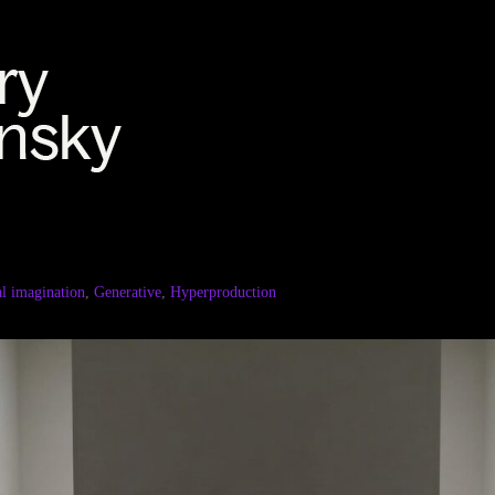
al imagination
,
Generative
,
Hyperproduction