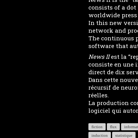
consists of a dot
worldwide press 
In this new vers
network and prod
The continuous pr
software that au
News II
est la “re
consiste en une 
direct de dix se
Dans cette nouvel
récursif de neur
réelles.
La production co
logiciel qui auto
fiction
flux
informa
induction
statistique