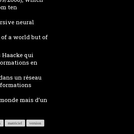
rom ten
rsive neural
 of a world but of
s Haacke qui
formations en
 dans un réseau
informations
n monde mais d’un
s
matriciel
version