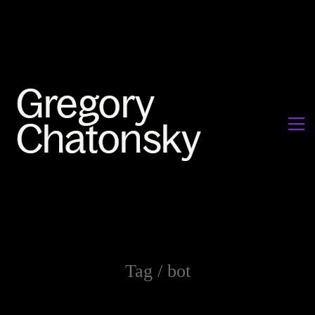
Tag /
bot