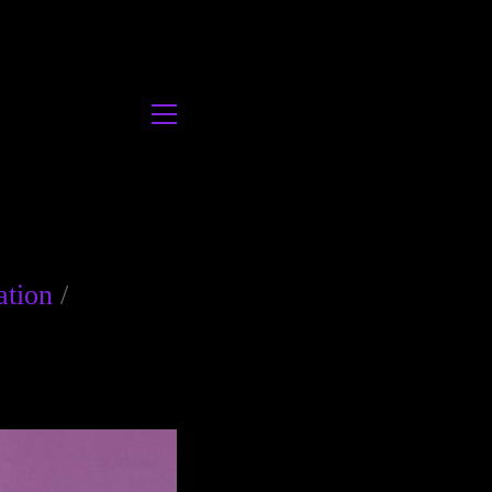
ation
/