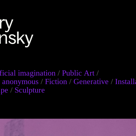
ficial imagination
/
Public Art
/
of anonymous
/
Fiction
/
Generative
/
Install
ape
/
Sculpture