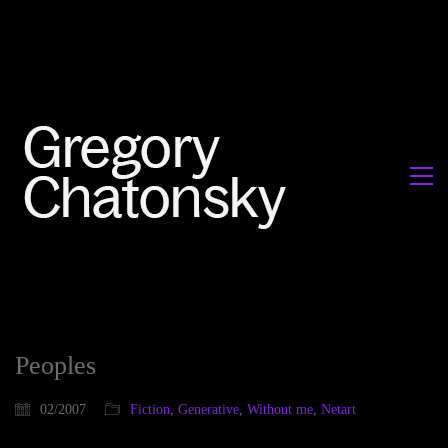
Peoples
02/2007
Fiction
,
Generative
,
Without me
,
Netart