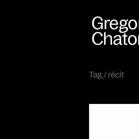
Tag /
récit