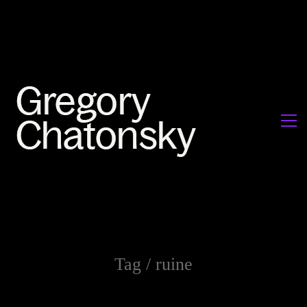
Tag /
ruine