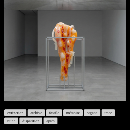
extinction
archive
fossile
mémoire
organe
trace
ruine
disparition
après