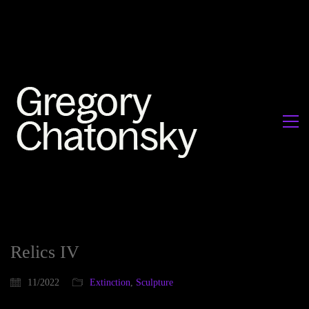
Relics IV
11/2022
Extinction
,
Sculpture