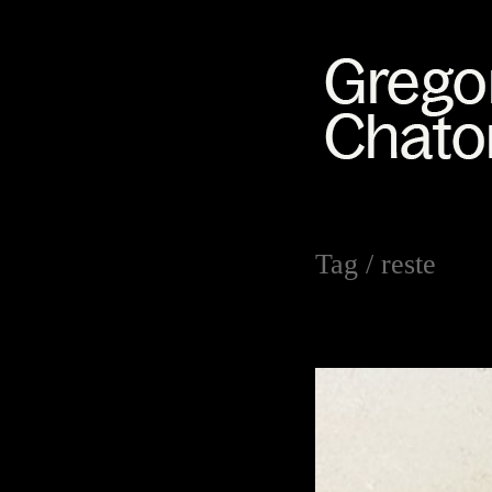
Tag /
reste