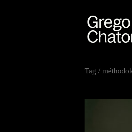
Tag /
méthodol