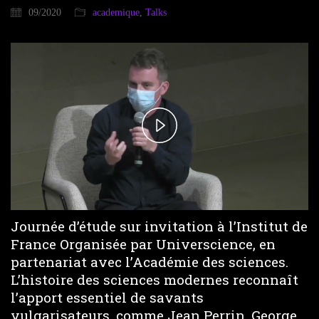
09/2020
academique
,
Talks
P
l
a
Journée d’étude sur invitation à l’Institut de
y
France Organisée par Universcience, en
partenariat avec l’Académie des sciences.
V
L’histoire des sciences modernes reconnaît
l’apport essentiel de savants
i
vulgarisateurs, comme Jean Perrin, George