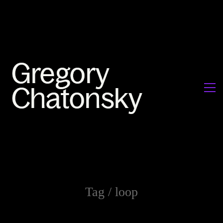
Tag /
loop