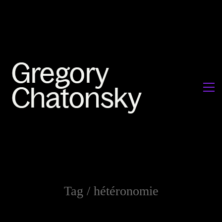
Tag /
hétéronomie