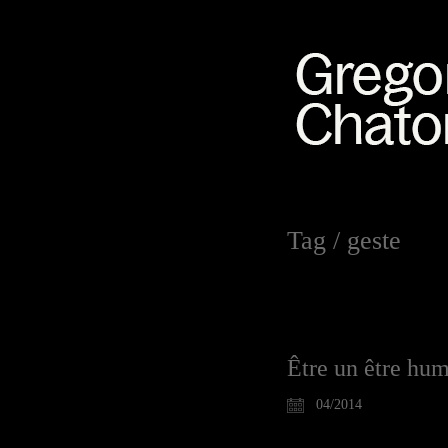
Tag /
geste
Être un être hum
04/2014