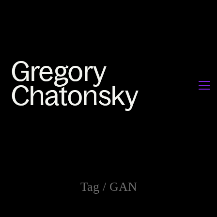
Tag /
GAN