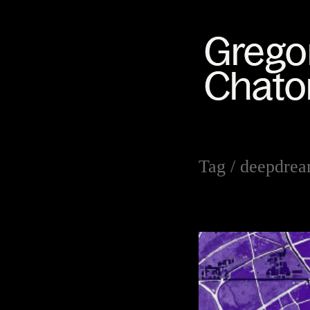
Tag /
deepdre