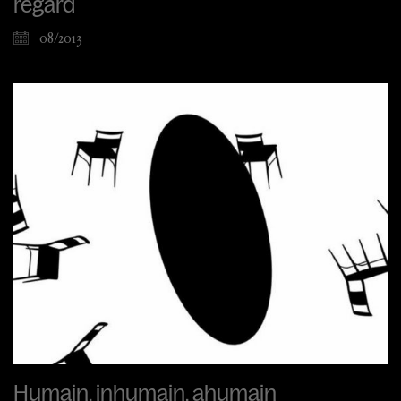
regard
08/2013
Humain, inhumain, ahumain