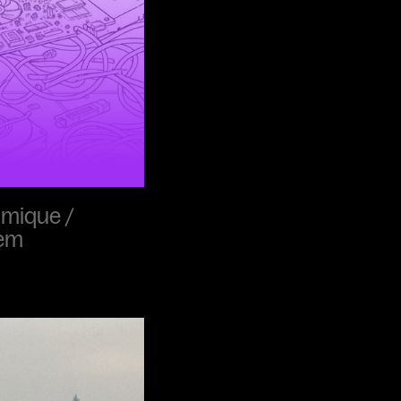
omique /
lem