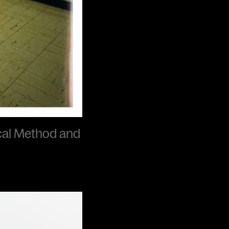
tical Method and