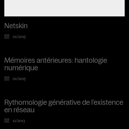
Netskin
01/2015
Mémoires antérieures: hantologie
numérique
01/2015
Rythomologie générative de l’existence
en réseau
12/2013