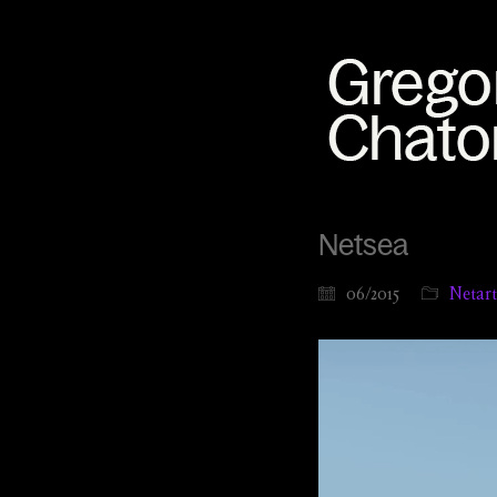
Netsea
06/2015
Netart