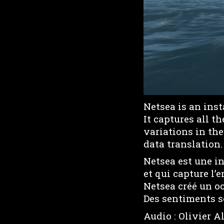
Netsea is an inst
It captures all t
variations in the
data translation.
Netsea est une in
et qui capture l’
Netsea créé un oc
Des sentiments s
Audio : Olivier A