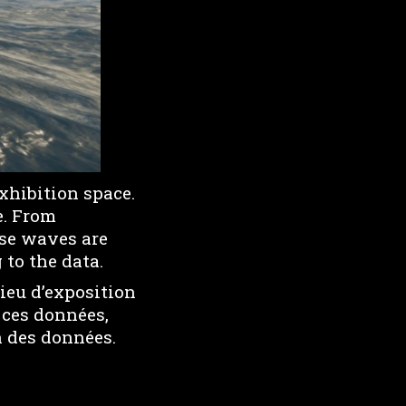
xhibition space.
e. From
ose waves are
 to the data.
lieu d’exposition
 ces données,
n des données.