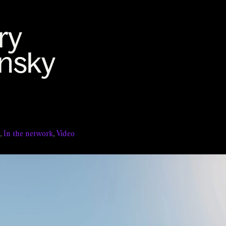
,
In the network
,
Video