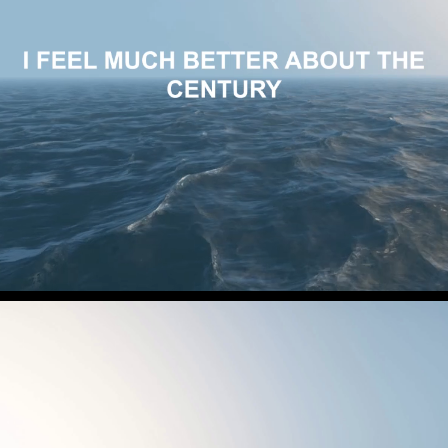
Loaded
:
22.36%