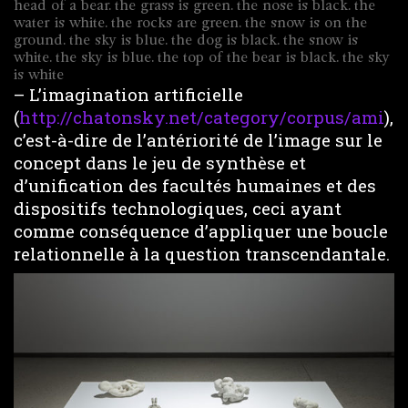
head of a bear. the grass is green. the nose is black. the
water is white. the rocks are green. the snow is on the
ground. the sky is blue. the dog is black. the snow is
white. the sky is blue. the top of the bear is black. the sky
is white
– L’imagination artificielle
(
http://chatonsky.net/category/corpus/ami
),
c’est-à-dire de l’antériorité de l’image sur le
concept dans le jeu de synthèse et
d’unification des facultés humaines et des
dispositifs technologiques, ceci ayant
comme conséquence d’appliquer une boucle
relationnelle à la question transcendantale.