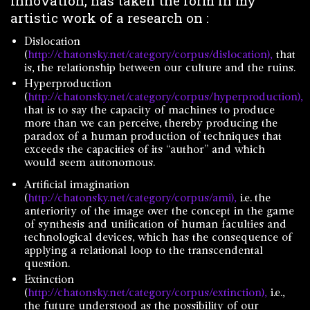
innovation, has taken the form in my
artistic work of a research on :
Dislocation
(
http://chatonsky.net/category/corpus/dislocation),
that
is, the relationship between our culture and the ruins.
Hyperproduction
(
http://chatonsky.net/category/corpus/hyperproduction),
that is to say the capacity of machines to produce
more than we can perceive, thereby producing the
paradox of a human production of techniques that
exceeds the capacities of its “author” and which
would seem autonomous.
Artificial imagination
(
http://chatonsky.net/category/corpus/ami),
i.e. the
anteriority of the image over the concept in the game
of synthesis and unification of human faculties and
technological devices, which has the consequence of
applying a relational loop to the transcendental
question.
Extinction
(
http://chatonsky.net/category/corpus/extinction),
i.e.,
the future understood as the possibility of our