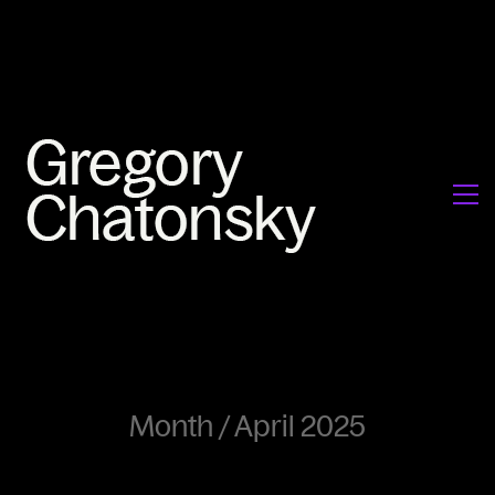
Month /
April 2025