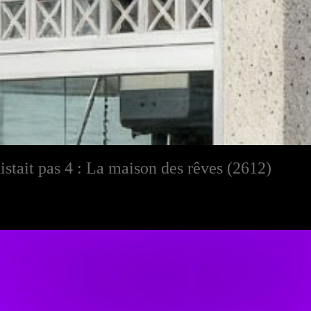
xistait pas 4 : La maison des rêves (2612)