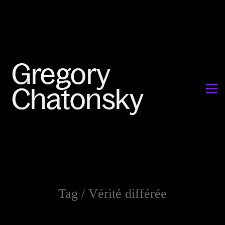
Tag /
Vérité différée