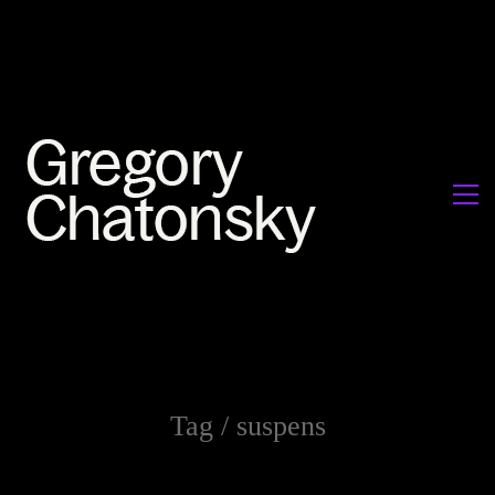
Tag /
suspens