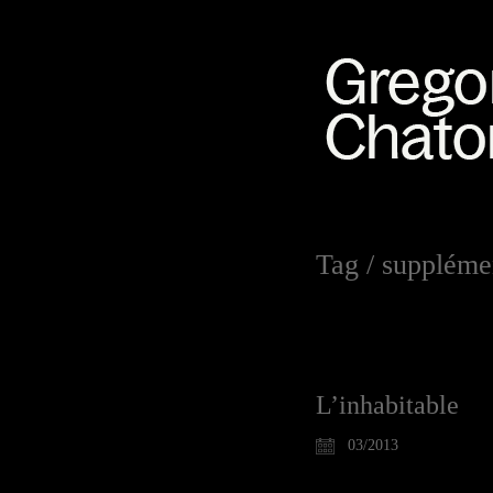
Tag /
suppléme
L’inhabitable
03/2013