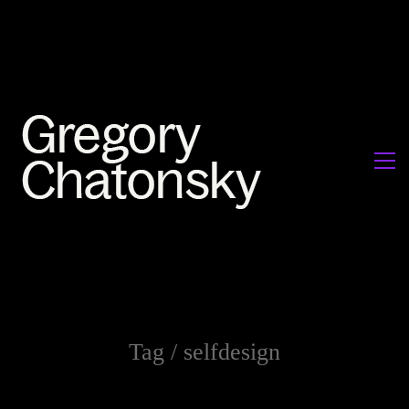
Tag /
selfdesign