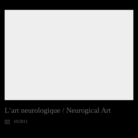
L’art neurologique / Neurogical Art
10/2011